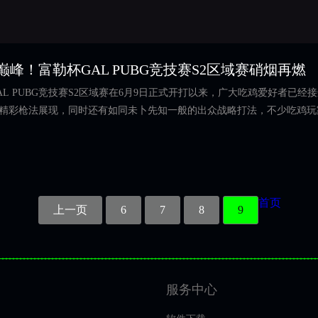
转换不同游戏氛围的体验需求。
巅峰！富勒杯GAL PUBG竞技赛S2区域赛硝烟再燃
AL PUBG竞技赛S2区域赛在6月9日正式开打以来，广大吃鸡爱好者已
精彩枪法展现，同时还有如同未卜先知一般的出众战略打法，不少吃鸡玩
首页
上一页
6
7
8
9
勒
服务中心