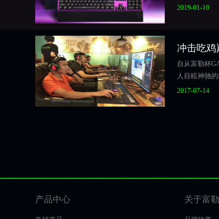
异，满足玩家
2019-01-10
冲击吃鸡
自从富勒杯G
人目眩神驰的
鸡技巧。
2017-07-14
产品中心
关于富